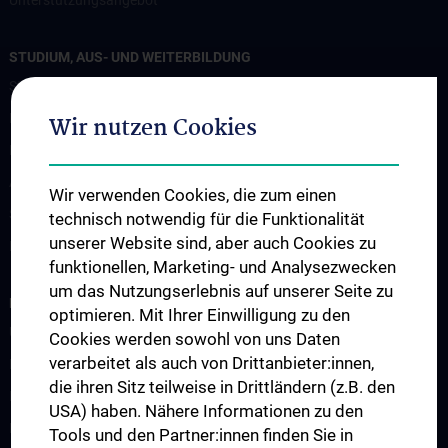
STUDIUM, AUS- UND WEITERBILDUNG
Studium und Lehre
Klinisch Praktisches Jahr (KPJ)
Wir nutzen Cookies
Famulatur
Abschlussarbeiten
Wir verwenden Cookies, die zum einen
Summer school
technisch notwendig für die Funktionalität
unserer Website sind, aber auch Cookies zu
Fortbildung
funktionellen, Marketing- und Analysezwecken
um das Nutzungserlebnis auf unserer Seite zu
FORSCHUNG
optimieren. Mit Ihrer Einwilligung zu den
Übersicht
Cookies werden sowohl von uns Daten
verarbeitet als auch von Drittanbieter:innen,
Forschungsbereiche
die ihren Sitz teilweise in Drittländern (z.B. den
Infrastruktur
USA) haben. Nähere Informationen zu den
Drittmittelfinanzierte Projekte
Tools und den Partner:innen finden Sie in