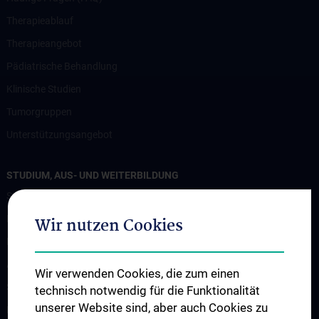
Therapieablauf
Therapieangebot
Pädiatrische Behandlung
Klinische Studien
Tumorgruppen
Unterstützungsangebot
STUDIUM, AUS- UND WEITERBILDUNG
Studium und Lehre
Klinisch Praktisches Jahr (KPJ)
Wir nutzen Cookies
Famulatur
Abschlussarbeiten
Wir verwenden Cookies, die zum einen
Summer school
technisch notwendig für die Funktionalität
unserer Website sind, aber auch Cookies zu
Fortbildung