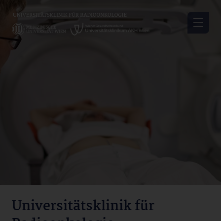
Skip
to
main
content
Universitätsklinik
für
Radioonkologie
Universitätsklinik für