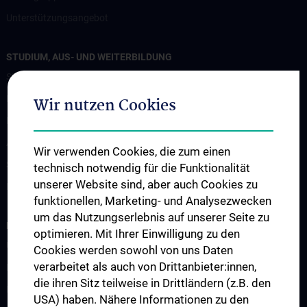
Unterstützungsangebot
STUDIUM, AUS- UND WEITERBILDUNG
Studium und Lehre
Klinisch Praktisches Jahr (KPJ)
Wir nutzen Cookies
Famulatur
Abschlussarbeiten
Wir verwenden Cookies, die zum einen
Summer school
technisch notwendig für die Funktionalität
unserer Website sind, aber auch Cookies zu
Fortbildung
funktionellen, Marketing- und Analysezwecken
um das Nutzungserlebnis auf unserer Seite zu
FORSCHUNG
optimieren. Mit Ihrer Einwilligung zu den
Übersicht
Cookies werden sowohl von uns Daten
verarbeitet als auch von Drittanbieter:innen,
Forschungsbereiche
die ihren Sitz teilweise in Drittländern (z.B. den
Infrastruktur
USA) haben. Nähere Informationen zu den