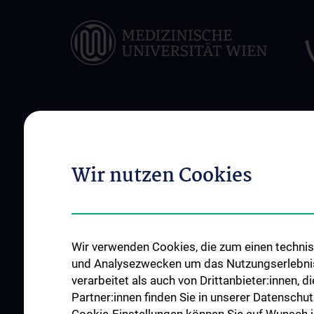
ÜBER UNS
INFORMATIONEN F
PATIENT:INNEN
Team
Wir nutzen Cookies
Ambulanzen
Karriere
Stationen
Kooperationen
Häufige Fragen (FA
Geschichte der Radioonkologie
Wir verwenden Cookies, die zum einen technisc
Therapieablauf
News
und Analysezwecken um das Nutzungserlebnis a
Therapieangebot
Anfahrt
verarbeitet als auch von Drittanbieter:innen, d
Pädiatrische Behan
Kontakt
Partner:innen finden Sie in unserer Datenschut
Klinische Studien