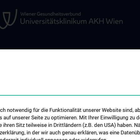
ÜR
STUDIUM, AUS- UND
FORSCHUNG
WEITERBILDUNG
Übersicht
Studium und Lehre
Forschungsberei
Klinisch Praktisches Jahr (KPJ)
Infrastruktur
Q)
Famulatur
Drittmittelfinanzi
h notwendig für die Funktionalität unserer Website sind, ab
Abschlussarbeiten
Klinische Studien
uf unserer Seite zu optimieren. Mit Ihrer Einwilligung zu
Summer school
Publikationen
ie ihren Sitz teilweise in Drittländern (z.B. den USA) haben.
dlung
Fortbildung
Partnerverbände
zerklärung, in der wir auch genau erklären, was eine Datenü