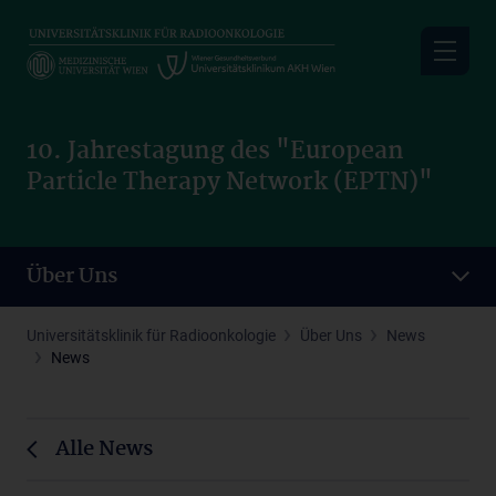
Skip
to
main
content
10. Jahrestagung des "European
Particle Therapy Network (EPTN)"
Über Uns
Universitätsklinik für Radioonkologie
Über Uns
News
News
Alle News