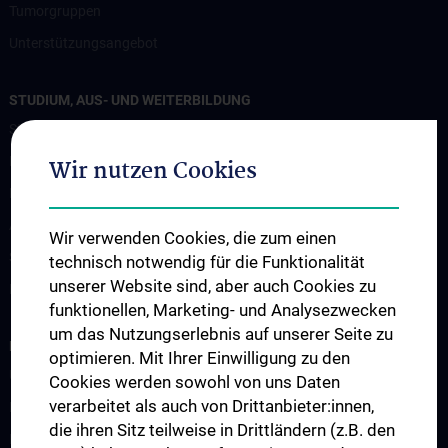
Tumorgruppen
Unterstützungsangebot
STUDIUM, AUS- UND WEITERBILDUNG
Studium und Lehre
Klinisch Praktisches Jahr (KPJ)
Wir nutzen Cookies
Famulatur
Abschlussarbeiten
Wir verwenden Cookies, die zum einen
Summer school
technisch notwendig für die Funktionalität
unserer Website sind, aber auch Cookies zu
Fortbildung
funktionellen, Marketing- und Analysezwecken
um das Nutzungserlebnis auf unserer Seite zu
FORSCHUNG
optimieren. Mit Ihrer Einwilligung zu den
Übersicht
Cookies werden sowohl von uns Daten
verarbeitet als auch von Drittanbieter:innen,
Forschungsbereiche
die ihren Sitz teilweise in Drittländern (z.B. den
Infrastruktur