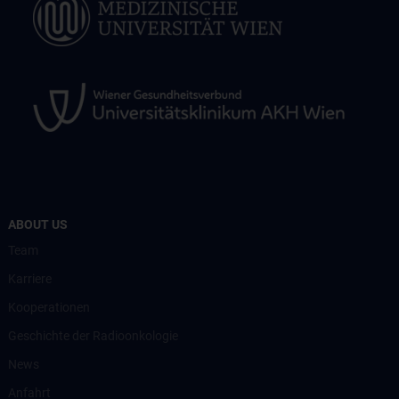
ABOUT US
Team
Karriere
Kooperationen
Geschichte der Radioonkologie
News
Anfahrt