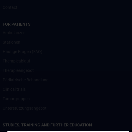
Contact
FOR PATIENTS
Ambulanzen
Stationen
Häufige Fragen (FAQ)
Therapieablauf
Therapieangebot
Pädiatrische Behandlung
Clinical trials
Tumorgruppen
Unterstützungsangebot
STUDIES, TRAINING AND FURTHER EDUCATION