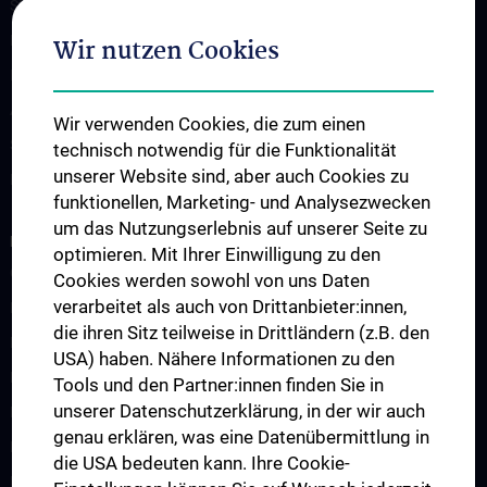
Studium und Lehre
Klinisch Praktisches Jahr (KPJ)
Wir nutzen Cookies
Famulatur
Abschlussarbeiten
Wir verwenden Cookies, die zum einen
Summer school
technisch notwendig für die Funktionalität
unserer Website sind, aber auch Cookies zu
Fortbildung
funktionellen, Marketing- und Analysezwecken
um das Nutzungserlebnis auf unserer Seite zu
RESEARCH
optimieren. Mit Ihrer Einwilligung zu den
Overview
Cookies werden sowohl von uns Daten
verarbeitet als auch von Drittanbieter:innen,
Research activities
die ihren Sitz teilweise in Drittländern (z.B. den
Research infrastructure
USA) haben. Nähere Informationen zu den
Funded Projects
Tools und den Partner:innen finden Sie in
unserer Datenschutzerklärung, in der wir auch
Klinische Studien
genau erklären, was eine Datenübermittlung in
Publications
die USA bedeuten kann. Ihre Cookie-
Partner associations