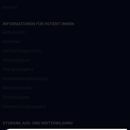
Kontakt
INFORMATIONEN FÜR PATIENT:INNEN
Ambulanzen
Stationen
Häufige Fragen (FAQ)
Therapieablauf
Therapieangebot
Pädiatrische Behandlung
Klinische Studien
Tumorgruppen
Unterstützungsangebot
STUDIUM, AUS- UND WEITERBILDUNG