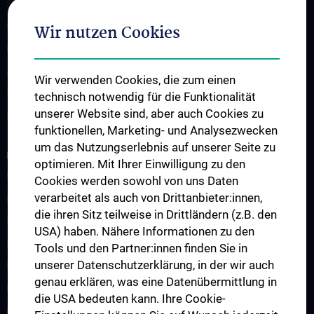
Studium und Lehre
Klinisch Praktisches Jahr (KPJ)
Wir nutzen Cookies
Famulatur
Abschlussarbeiten
Wir verwenden Cookies, die zum einen
Summer school
technisch notwendig für die Funktionalität
unserer Website sind, aber auch Cookies zu
Fortbildung
funktionellen, Marketing- und Analysezwecken
um das Nutzungserlebnis auf unserer Seite zu
FORSCHUNG
optimieren. Mit Ihrer Einwilligung zu den
Übersicht
Cookies werden sowohl von uns Daten
verarbeitet als auch von Drittanbieter:innen,
Forschungsbereiche
die ihren Sitz teilweise in Drittländern (z.B. den
Infrastruktur
USA) haben. Nähere Informationen zu den
Drittmittelfinanzierte Projekte
Tools und den Partner:innen finden Sie in
unserer Datenschutzerklärung, in der wir auch
Klinische Studien
genau erklären, was eine Datenübermittlung in
Publikationen
die USA bedeuten kann. Ihre Cookie-
Partnerverbände