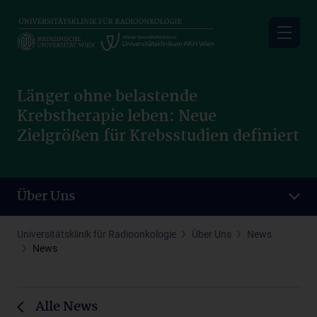
Skip
to
main
content
Länger ohne belastende
Krebstherapie leben: Neue
Zielgrößen für Krebsstudien definiert
Über Uns
Universitätsklinik für Radioonkologie
Über Uns
News
News
Alle News